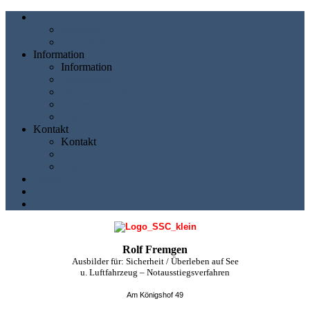
Startseite
Startseite
Sicherheit
Information
Information
Philosophie
interessante Seiten
Impressum
Disclaimer
Kontakt
Kontakt
Kontaktaufnahme
Gästebuch
Praxis
Angebot
Aktuelles
Rolf Fremgen
Ausbilder für: Sicherheit / Überleben auf See
u. Luftfahrzeug – Notausstiegsverfahren
Am Königshof 49