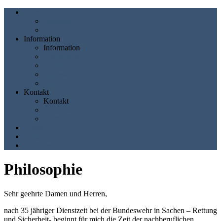
Startseite
Startseite
Sicherheit
Information
Information
Philosophie
interessante Seiten
Impressum
Disclaimer
Kontakt
Kontakt
Kontaktaufnahme
Gästebuch
Praxis
Angebot
Aktuelles
Philosophie
Sehr geehrte Damen und Herren,
nach 35 jähriger Dienstzeit bei der Bundeswehr in Sachen – Rettung
und Sicherheit- beginnt für mich die Zeit der nachberuflichen