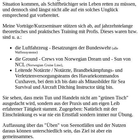
Situation kommen, als Schiffbrüchiger sein Leben retten zu müssen,
und dennoch sind längst nicht alle auf ein solches Unglück
entsprechend gut vorbereitet.
Meine Vorträge/Kurzseminare stützen sich ab, auf jahrzehntelange
theoretisches und praktisches Training mit Profis. Dieses waren bzw.
sind u. a.:
die Luftfahrzeug - Besatzungen der Bundeswehr
(alle
Waffensysteme)
die Ground - Crews von Norwegian Dream und - Sun von
NCL
(Norwegian Cruise Line),
Leitende Notärzte / Notärzte, Brandbekämpfungs- und
Verletztenversorgungsteams des Havariekommandos
Cuxhaven, bei dem ich bis dato als Mitausbilder für Sea
Survival und Aircraft Ditching Instructor tätig bin.
Sie sehen, dass mein Tun und Handeln nicht am "grünen Tisch"
ausgedacht wird, sondern aus der Praxis und am eigen Leib
erfahrener Tätigkeit stammt. Zugegeben: Natürlich mit der
Einschränkung es war nie ein Ernstfall sondern immer nur Übung.
Auffassung über das "Üben" von Seenotfällen und der Nutzen
daraus können unterschiedlich sein, das Ziel ist aber ein
gemeinsammes.