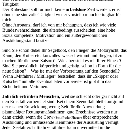
Tätigkeit.
Der Ruhestand soll für mich keine
arbeitslose Zeit
werden, er ist
ohne eine sinnvolle Tätigkeit weder vorstellbar noch ertragbar für
mich.
Ohne Arroganz, darf ich von mir behaupten, dass ich wie viele
Bundeswehrsoldaten, die altersbedingt ausscheiden, eine hohe
Sozialkompetenz, Motivation und ein außergewöhnlichen
Ausbildungsstand besitze.
Sind Sie schon dabei Ihr Segelboot, den Flieger, die Motoryacht, das
Kanu, den Kutter etc. kurz alles was schwimmt und fliegen, fit zu
machen für die neue Saison
?
Wie aber steht es mit Ihrer Fitness
?
Sind Sie persönlich, körperlich und geistig, schon in Form für die
neue Saison? Was ist mit der Vorbereitung auf den Seenotfall
?
Wenn „Mitfahrer / Mitflieger“ feststellen, dass ihr „Skipper oder
Kutscher“ auf alle Eventualitäten vorbereitet ist gibt ihm das
Sicherheit und Vertrauen.
Jährlich ertrinken Menschen
, weil sie schlecht oder gar nicht auf
den Ernstfall vorbereitet sind. Bei einem Seenotfall bleibt aufgrund
der raschen Entwicklung wenig Zeit für die Anwendung
planmäßiger Rettungsmaßnahmen; gute Ergebnisse werden nur
dann erzielt, wenn die Crew
über entsprechende
(Schiff oder Flieger)
Ausbildung und umfassende Kenntnisse der Ausrüstung verfügt.
Jeder Seefahrer/Luftfahrzeugführer kann unvermittelt in die